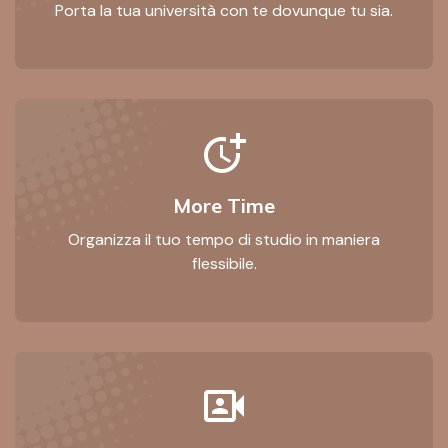
Porta la tua università con te dovunque tu sia.
more_time
More Time
Organizza il tuo tempo di studio in maniera
flessibile.
photo_camera_front