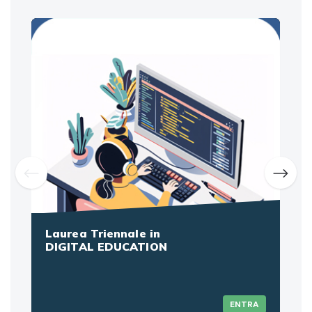
Laurea Triennale in
L
DIGITAL EDUCATION
S
ENTRA