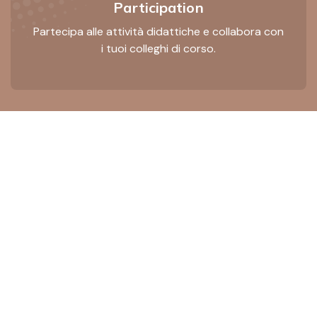
Participation
Partecipa alle attività didattiche e collabora con
i tuoi colleghi di corso.
Non sei collegato. (
Login
)
Archivio portali
A.A. 2023-24
A.A. 2022-23
A.A. 2021-22
A.A. 2020-21
A.A. 2019-20
A.A. 2018-19